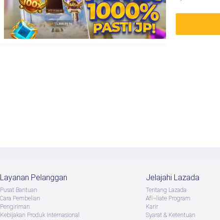
Layanan Pelanggan
Jelajahi Lazada
Pusat Bantuan
Tentang Lazada
Cara Pembelian
Afï¬liate Program
Pengiriman
Karir
Kebijakan Produk Internasional
Syarat & Ketentuan