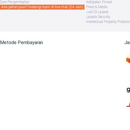
Cara Pengembalian
Kebijakan Privasi
Ada pertanyaan? Hubungi kami di live chat (24 Jam)
Press & Media
Jual Di Lazada
Lazada Security
Intellectual Property Protecti
Metode Pembayaran
Ja